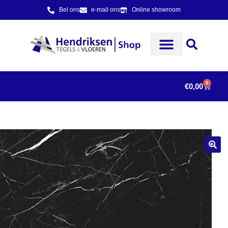
Bel ons
e-mail ons
Online showroom
0
€
0,00