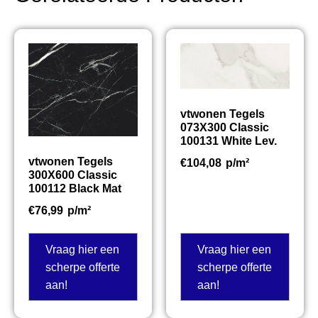
vtwonen Tegels
073X300 Classic
100131 White Lev.
vtwonen Tegels
€
104,08
p/m²
300X600 Classic
100112 Black Mat
€
76,99
p/m²
Vraag hier een
Vraag hier een
scherpe offerte
scherpe offerte
aan!
aan!