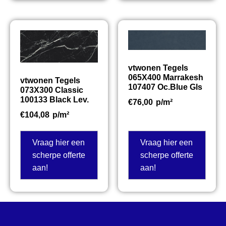
vtwonen Tegels
065X400 Marrakesh
vtwonen Tegels
107407 Oc.Blue Gls
073X300 Classic
100133 Black Lev.
€
76,00
p/m²
€
104,08
p/m²
Vraag hier een
Vraag hier een
scherpe offerte
scherpe offerte
aan!
aan!