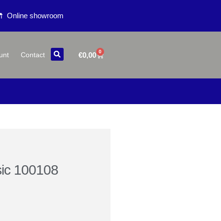
Online showroom
0
€
0,00
unt
Contact
sic 100108