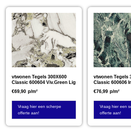
vtwonen Tegels 300X600
vtwonen Tegels
Classic 600604 Viv.Green Lig
Classic 600606 I
€
69,90
p/m²
€
76,99
p/m²
Vraag hier een scherpe
Vraag hier een 
offerte aan!
offerte aan!