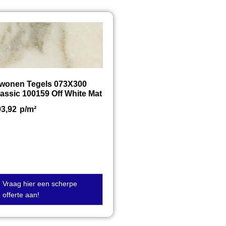
twonen Tegels 073X300
assic 100159 Off White Mat
93,92
p/m²
Vraag hier een scherpe
offerte aan!