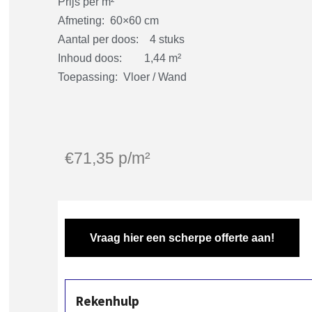
Prijs per m²
Afmeting: 60×60 cm
Aantal per doos: 4 stuks
Inhoud doos: 1,44 m²
Toepassing: Vloer / Wand
€
71,35
p/m²
Vraag hier een scherpe offerte aan!
Rekenhulp