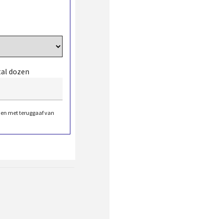
tal dozen
den met teruggaaf van