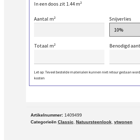
In een doos zit
1.44
m²
Aantal m²
Snijverlies
Totaal m²
Benodigd aan
Let op: Teveel bestelde materialen kunnen niet retour gedaan wor
kosten
Artikelnummer:
1409499
Categorieën
Classic
,
Natuursteenlook
,
vtwonen