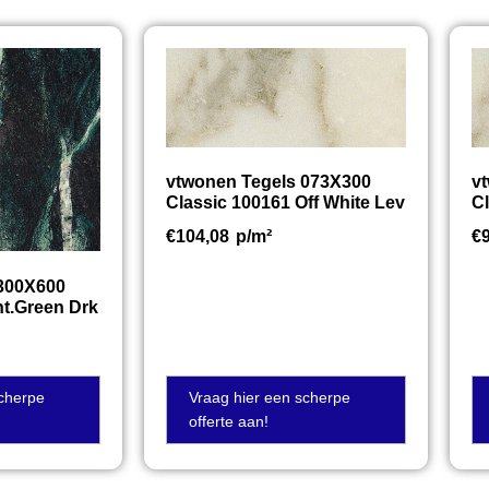
vtwonen Tegels 073X300
v
Classic 100161 Off White Lev
Cl
€
104,08
p/m²
€
 300X600
nt.Green Drk
scherpe
Vraag hier een scherpe
offerte aan!