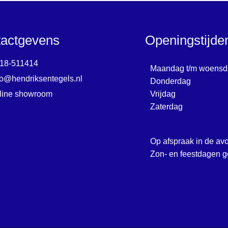
actgevens
Openingstijd
18-511414
Maandag t/m woensd
fo@hendriksentegels.nl
Donderdag
line showroom
Vrijdag
Zaterdag
Op afspraak in de av
Zon- en feestdagen g