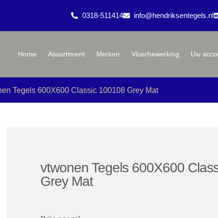
0318-511414
info@hendriksentegels.nl
Home
Assortiment
Merken
Vloerbewerking
Uw acco
nen Tegels 600X600 Classic 100108 Grey Mat
vtwonen Tegels 600X600 Clas
Grey Mat