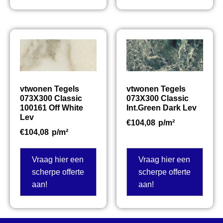
vtwonen Tegels
vtwonen Tegels
073X300 Classic
073X300 Classic
100161 Off White
Int.Green Dark Lev
Lev
€
104,08
p/m²
€
104,08
p/m²
Vraag hier een
Vraag hier een
scherpe offerte
scherpe offerte
aan!
aan!