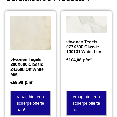
vtwonen Tegels
073X300 Classic
100131 White Lev.
vtwonen Tegels
€
104,08
p/m²
300X600 Classic
243608 Off White
Mat
€
69,90
p/m²
Vraag hier een
Vraag hier een
scherpe offerte
scherpe offerte
aan!
aan!