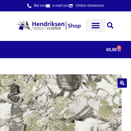
Bel ons
e-mail ons
Online showroom
0
€
0,00