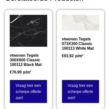
vtwonen Tegels
073X300 Classic
100113 White Mat
vtwonen Tegels
€
93,92
p/m²
300X600 Classic
100112 Black Mat
€
76,99
p/m²
Vraag hier een
Vraag hier een
scherpe offerte
scherpe offerte
aan!
aan!