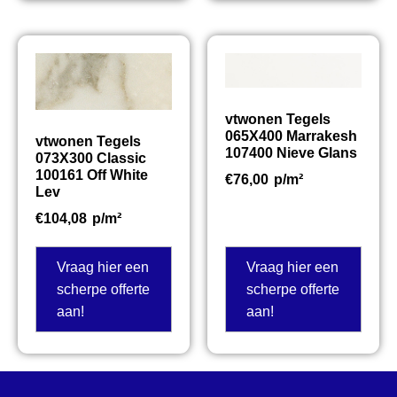
vtwonen Tegels
065X400 Marrakesh
vtwonen Tegels
107400 Nieve Glans
073X300 Classic
100161 Off White
€
76,00
p/m²
Lev
€
104,08
p/m²
Vraag hier een
Vraag hier een
scherpe offerte
scherpe offerte
aan!
aan!