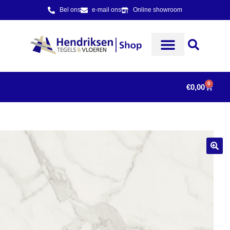
Bel ons
e-mail ons
Online showroom
0
€
0,00