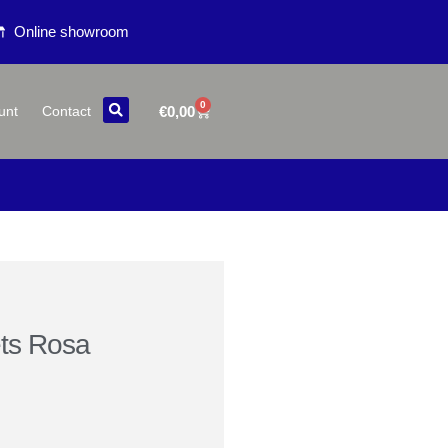
Online showroom
0
€
0,00
unt
Contact
ts Rosa