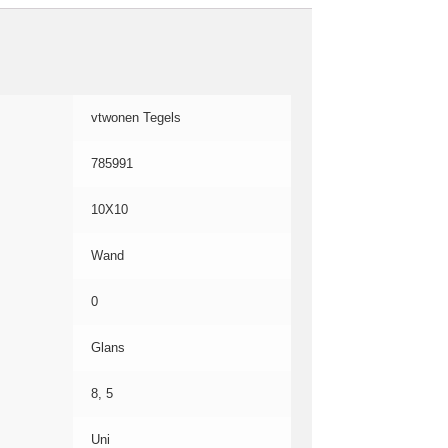
vtwonen Tegels
785991
10X10
Wand
0
Glans
8, 5
Uni