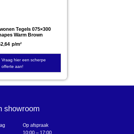
twonen Tegels 075×300
hapes Warm Brown
52,64
p/m²
Vraag hier een scherpe
offerte aan!
en showroom
ag
Op afspraak
10:00 – 17:00