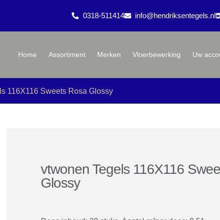
0318-511414
info@hendriksentegels.nl
Home
Assortiment
Merken
Vloerbewerking
Uw acco
ls 116X116 Sweets Rosa Glossy
vtwonen Tegels 116X116 Swee
Glossy