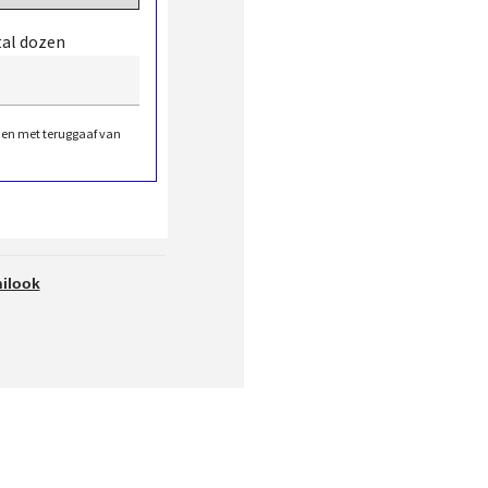
tal dozen
den met teruggaaf van
ilook