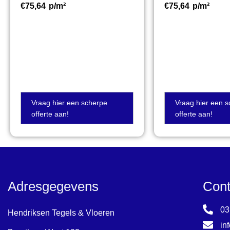
€
75,64
p/m²
€
75,64
p/m²
Vraag hier een scherpe
Vraag hier een 
offerte aan!
offerte aan!
Adresgegevens
Cont
03
Hendriksen Tegels & Vloeren
in