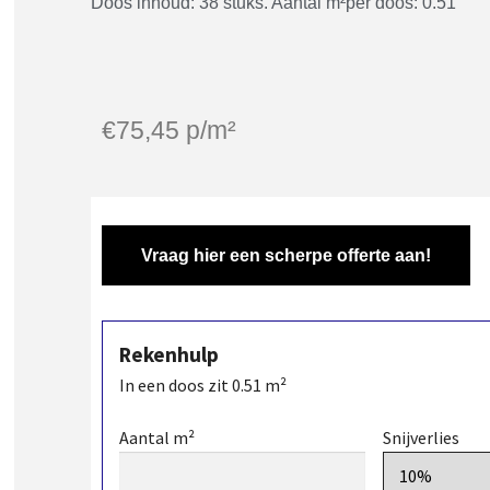
Doos inhoud: 38 stuks. Aantal m²per doos: 0.51
€
75,45
p/m²
Vraag hier een scherpe offerte aan!
Rekenhulp
In een doos zit
0.51
m²
Aantal m²
Snijverlies