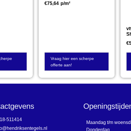
€
75,64
p/m²
v
S
€
scherpe
Vraag hier een scherpe
offerte aan!
actgevens
Openingstijd
18-511414
Maandag t/m woensd
fo@hendriksentegels.nl
Donderdag