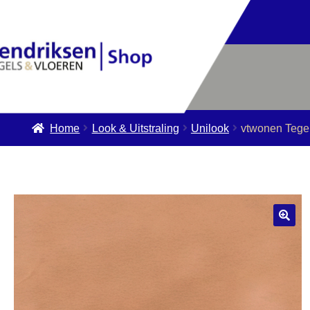
Home
Look & Uitstraling
Unilook
vtwonen Tege