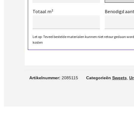
Totaal m²
Benodigd aan
Let op: Teveel bestelde materialen kunnen niet retour gedaan wor
kosten
Artikelnummer:
2085115
Categorieën
Sweets
,
Un