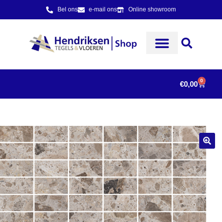
Bel ons
e-mail ons
Online showroom
0
€
0,00