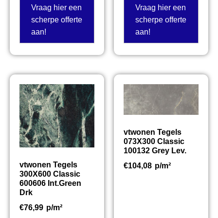
Vraag hier een
Vraag hier een
scherpe offerte
scherpe offerte
aan!
aan!
vtwonen Tegels
073X300 Classic
100132 Grey Lev.
vtwonen Tegels
€
104,08
p/m²
300X600 Classic
600606 Int.Green
Drk
€
76,99
p/m²