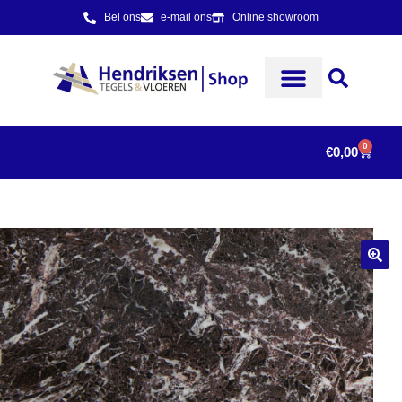
Bel ons
e-mail ons
Online showroom
0
€
0,00