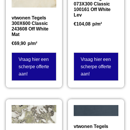
073X300 Classic
100161 Off White
Lev
vtwonen Tegels
300X600 Classic
€
104,08
p/m²
243608 Off White
Mat
€
69,90
p/m²
Vraag hier een
Vraag hier een
scherpe offerte
scherpe offerte
aan!
aan!
vtwonen Tegels