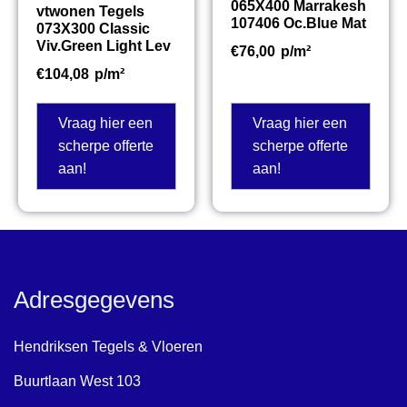
065X400 Marrakesh
vtwonen Tegels
107406 Oc.Blue Mat
073X300 Classic
Viv.Green Light Lev
€
76,00
p/m²
€
104,08
p/m²
Vraag hier een
Vraag hier een
scherpe offerte
scherpe offerte
aan!
aan!
Adresgegevens
Hendriksen Tegels & Vloeren
Buurtlaan West 103