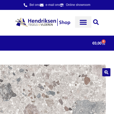
Bel ons
e-mail ons
Online showroom
0
€
0,00