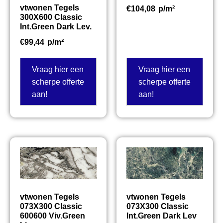
vtwonen Tegels
€
104,08
p/m²
300X600 Classic
Int.Green Dark Lev.
€
99,44
p/m²
Vraag hier een
Vraag hier een
scherpe offerte
scherpe offerte
aan!
aan!
vtwonen Tegels
vtwonen Tegels
073X300 Classic
073X300 Classic
600600 Viv.Green
Int.Green Dark Lev