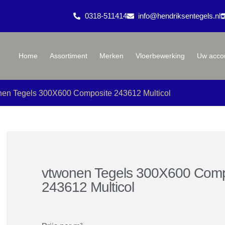
0318-511414
info@hendriksentegels.nl
Home
Assortiment
Merken
Vloerbewerking
Uw acco
nen Tegels 300X600 Composite 243612 Multicol
vtwonen Tegels 300X600 Comp
243612 Multicol