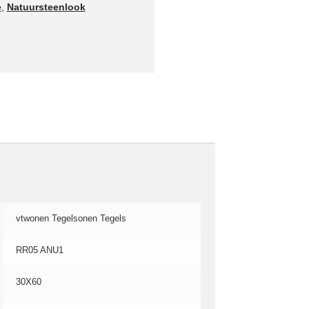
e
,
Natuursteenlook
vtwonen Tegelsonen Tegels
RR05 ANU1
30X60