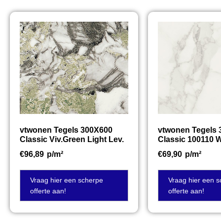
vtwonen Tegels 300X600
vtwonen Tegels
Classic Viv.Green Light Lev.
Classic 100110 W
€
96,89
p/m²
€
69,90
p/m²
Vraag hier een scherpe
Vraag hier een 
offerte aan!
offerte aan!