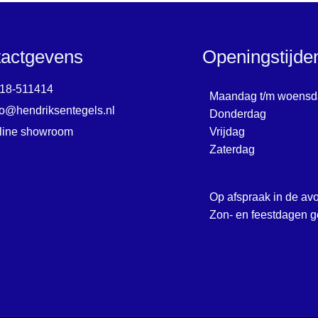
actgevens
Openingstijd
18-511414
Maandag t/m woensd
fo@hendriksentegels.nl
Donderdag
line showroom
Vrijdag
Zaterdag
Op afspraak in de av
Zon- en feestdagen g