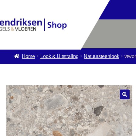
Home
Look & Uitstraling
Natuursteenlook
vtwo