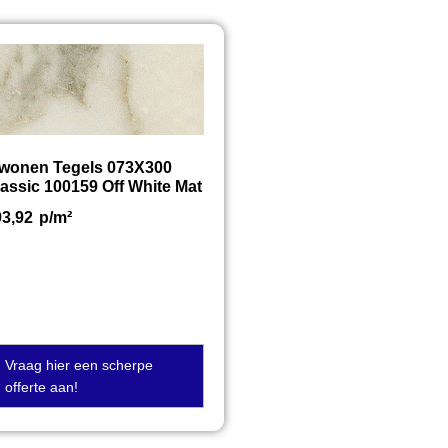
twonen Tegels 073X300
assic 100159 Off White Mat
93,92
p/m²
Vraag hier een scherpe
offerte aan!