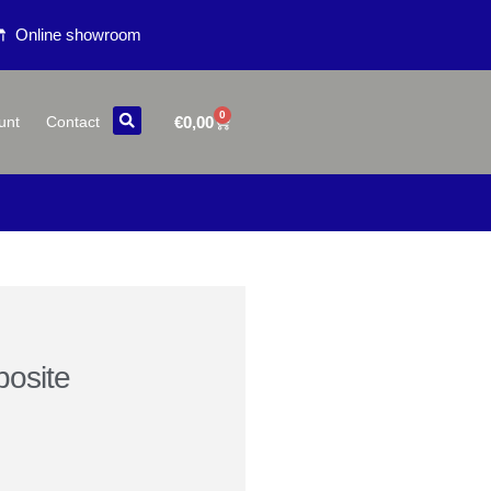
Online showroom
0
€
0,00
unt
Contact
osite