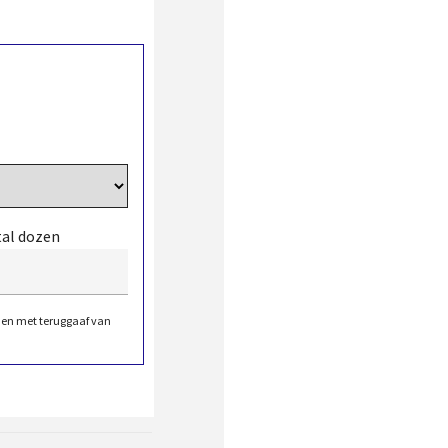
tal dozen
den met teruggaaf van