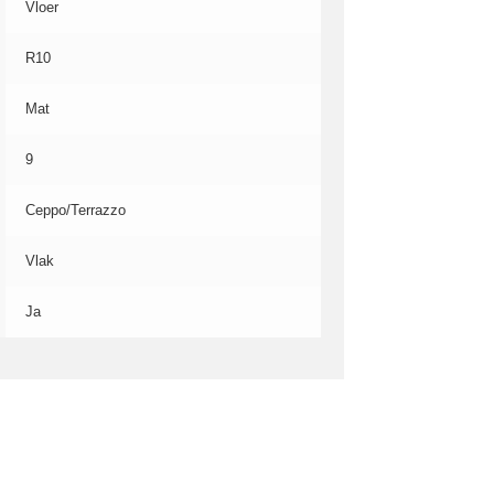
Vloer
R10
Mat
9
Ceppo/Terrazzo
Vlak
Ja