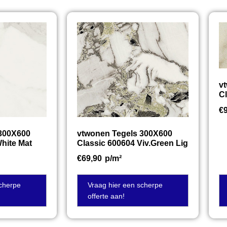
v
Cl
€
 300X600
vtwonen Tegels 300X600
hite Mat
Classic 600604 Viv.Green Lig
€
69,90
p/m²
scherpe
Vraag hier een scherpe
offerte aan!