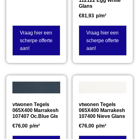
112122 Egg White
Glans
€
81,93
p/m²
Vraag hier een
Vraag hier een
scherpe offerte
scherpe offerte
aan!
aan!
vtwonen Tegels
vtwonen Tegels
065X400 Marrakesh
065X400 Marrakesh
107407 Oc.Blue Gls
107400 Nieve Glans
€
76,00
p/m²
€
76,00
p/m²