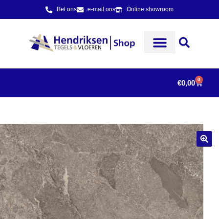
Bel ons
e-mail ons
Online showroom
0
€
0,00