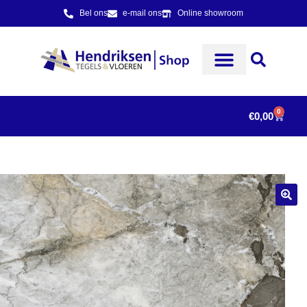
Bel ons
e-mail ons
Online showroom
0
€
0,00