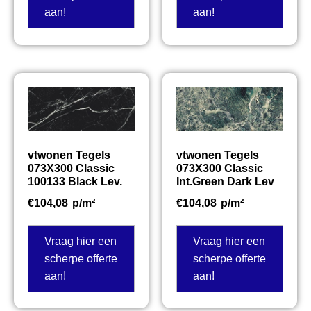
aan!
aan!
vtwonen Tegels
vtwonen Tegels
073X300 Classic
073X300 Classic
100133 Black Lev.
Int.Green Dark Lev
€
104,08
p/m²
€
104,08
p/m²
Vraag hier een
Vraag hier een
scherpe offerte
scherpe offerte
aan!
aan!