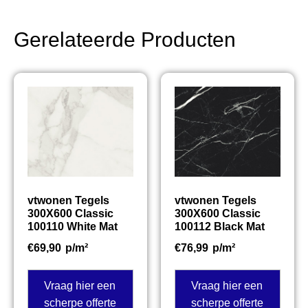
Gerelateerde Producten
vtwonen Tegels
vtwonen Tegels
300X600 Classic
300X600 Classic
100110 White Mat
100112 Black Mat
€
69,90
p/m²
€
76,99
p/m²
Vraag hier een
Vraag hier een
scherpe offerte
scherpe offerte