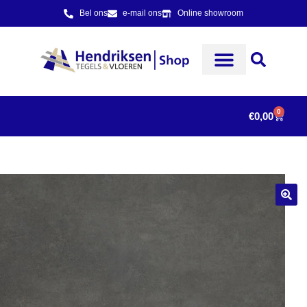
Bel ons
e-mail ons
Online showroom
0
€
0,00