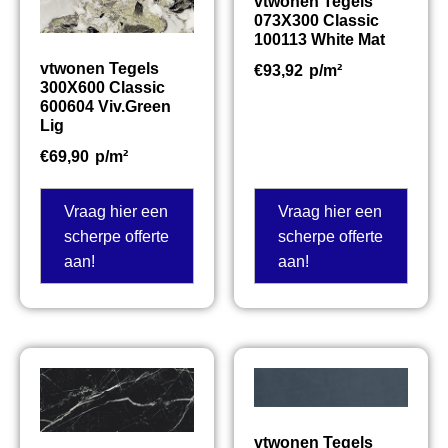
vtwonen Tegels
073X300 Classic
100113 White Mat
vtwonen Tegels
€
93,92
p/m²
300X600 Classic
600604 Viv.Green
Lig
€
69,90
p/m²
Vraag hier een
Vraag hier een
scherpe offerte
scherpe offerte
aan!
aan!
vtwonen Tegels