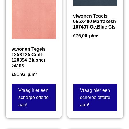
vtwonen Tegels
065X400 Marrakesh
107407 Oc.Blue Gls
€
76,00
p/m²
vtwonen Tegels
125X125 Craft
120394 Blusher
Glans
€
81,93
p/m²
Vraag hier een
Vraag hier een
scherpe offerte
scherpe offerte
aan!
aan!