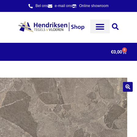
Bel ons
e-mail ons
Online showroom
0
€
0,00