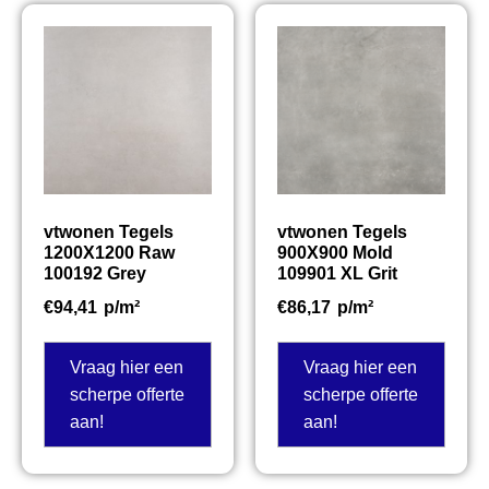
vtwonen Tegels
vtwonen Tegels
1200X1200 Raw
900X900 Mold
100192 Grey
109901 XL Grit
€
94,41
p/m²
€
86,17
p/m²
Vraag hier een
Vraag hier een
scherpe offerte
scherpe offerte
aan!
aan!