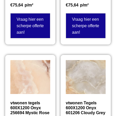
€
75,64
p/m²
€
75,64
p/m²
Vraag hier een
Vraag hier een
scherpe offerte
scherpe offerte
aan!
aan!
vtwonen tegels
vtwonen Tegels
600X1200 Onyx
600X1200 Onyx
256694 Mystic Rose
601206 Cloudy Grey