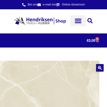
Bel ons
e-mail ons
Online showroom
0
€
0,00