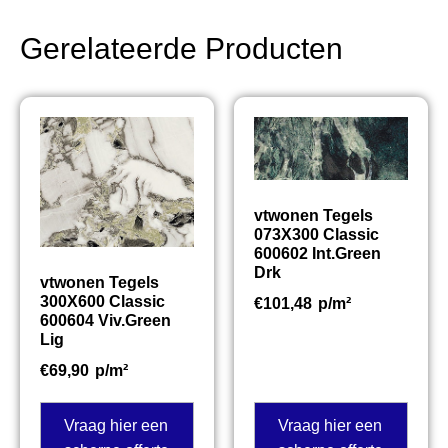
Gerelateerde Producten
vtwonen Tegels
073X300 Classic
600602 Int.Green
Drk
vtwonen Tegels
300X600 Classic
€
101,48
p/m²
600604 Viv.Green
Lig
€
69,90
p/m²
Vraag hier een
Vraag hier een