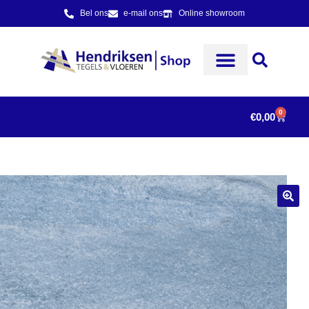
Bel ons
e-mail ons
Online showroom
0
€
0,00