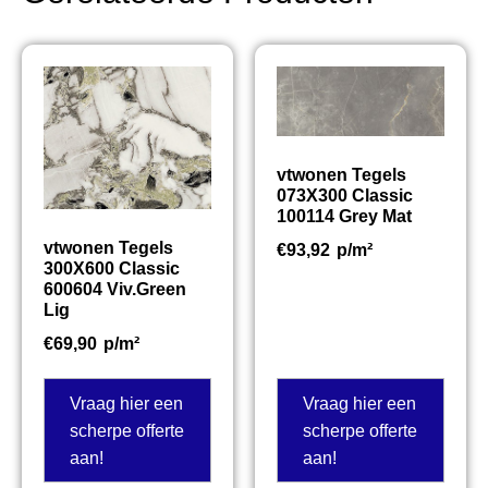
vtwonen Tegels
073X300 Classic
100114 Grey Mat
vtwonen Tegels
€
93,92
p/m²
300X600 Classic
600604 Viv.Green
Lig
€
69,90
p/m²
Vraag hier een
Vraag hier een
scherpe offerte
scherpe offerte
aan!
aan!