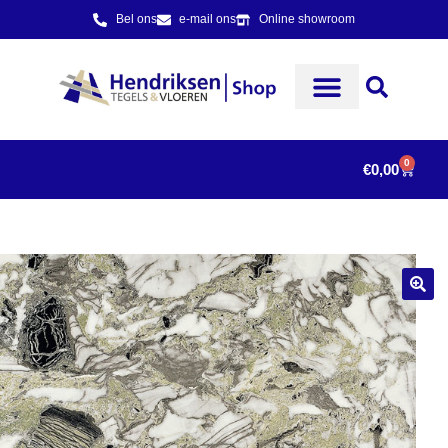
Bel ons
e-mail ons
Online showroom
0
€
0,00