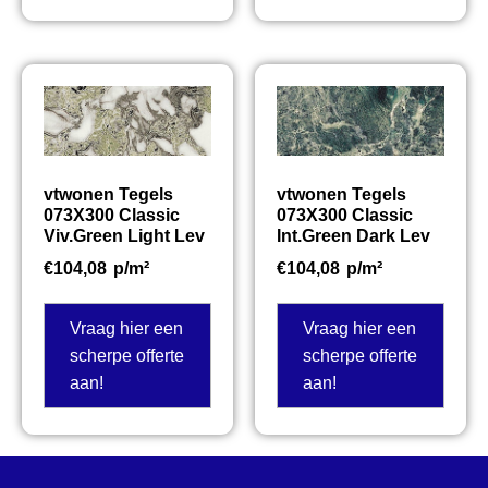
vtwonen Tegels
vtwonen Tegels
073X300 Classic
073X300 Classic
Viv.Green Light Lev
Int.Green Dark Lev
€
104,08
p/m²
€
104,08
p/m²
Vraag hier een
Vraag hier een
scherpe offerte
scherpe offerte
aan!
aan!