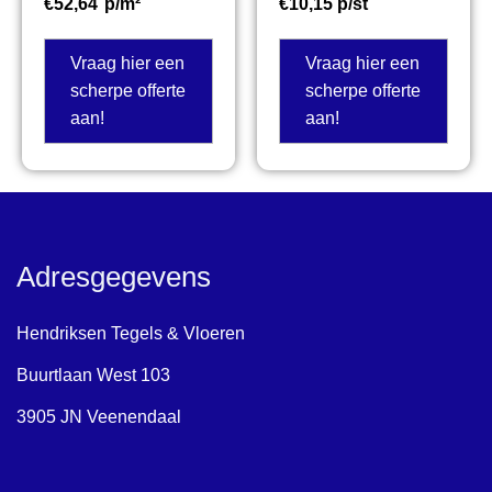
€
52,64
p/m²
€
10,15
p/st
Vraag hier een
Vraag hier een
scherpe offerte
scherpe offerte
aan!
aan!
Adresgegevens
Hendriksen Tegels & Vloeren
Buurtlaan West 103
3905 JN Veenendaal