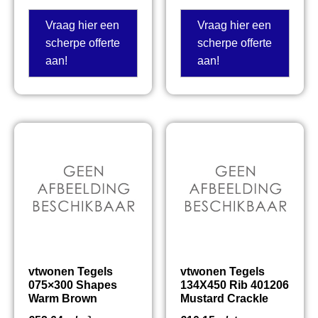
Vraag hier een
Vraag hier een
scherpe offerte
scherpe offerte
aan!
aan!
vtwonen Tegels
vtwonen Tegels
075×300 Shapes
134X450 Rib 401206
Warm Brown
Mustard Crackle