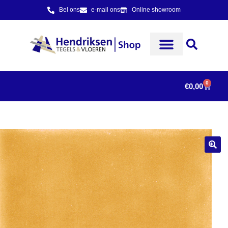
Bel ons
e-mail ons
Online showroom
0
€
0,00