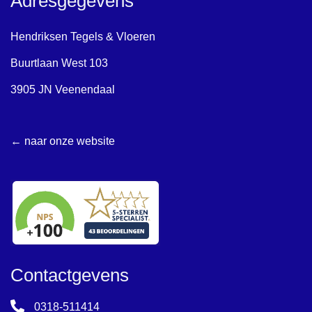
Adresgegevens
Unilook
Craft
Vintage
Earth
Hendriksen Tegels & Vloeren
Flakes
Buurtlaan West 103
Loft
3905 JN Veenendaal
Marrakesh
Mediterranea
← naar onze website
Mold
Noble
Onyx
Portland
Portland Travertine
Raw
Contactgevens
ReSource
0318-511414
Rib