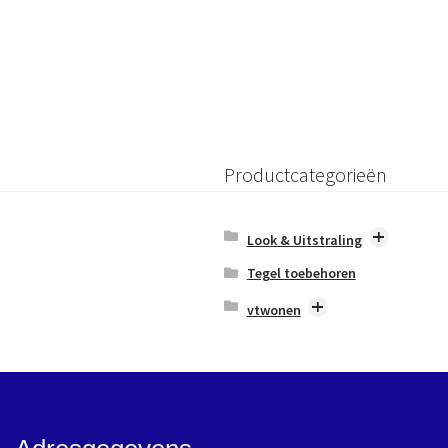
Productcategorieën
Look & Uitstraling
Betonlook
Tegel toebehoren
Ceppo/Terrazzolook
vtwonen
Marmerlook
Blancs
Mozaïek & Disign
Chop
Natuursteenlook
Classic
Terracottalook
Composite