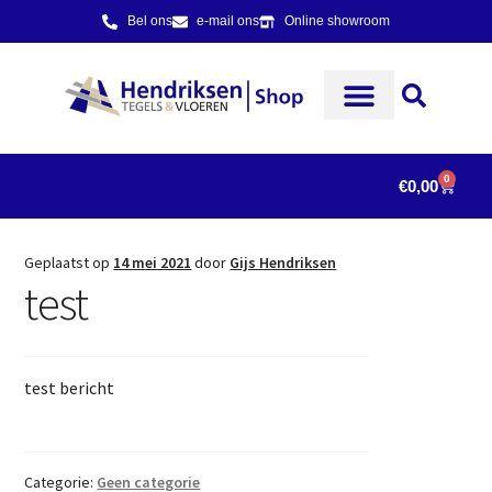
Bel ons
e-mail ons
Online showroom
0
€
0,00
Geplaatst op
14 mei 2021
door
Gijs Hendriksen
test
test bericht
Categorie:
Geen categorie