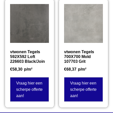
vtwonen Tegels
vtwonen Tegels
592X592 Loft
700X700 Mold
226603 Black/Join
107703 Grit
€
58,30
p/m²
€
68,37
p/m²
Vraag hier een
Vraag hier een
scherpe offerte
scherpe offerte
aan!
aan!