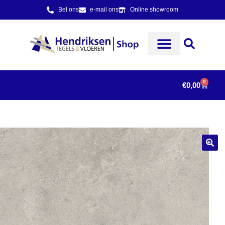
Bel ons
e-mail ons
Online showroom
0
€
0,00