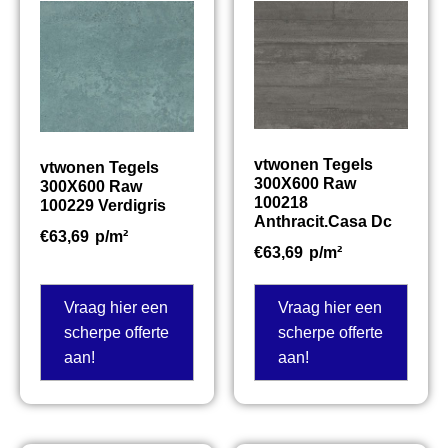
vtwonen Tegels
vtwonen Tegels
300X600 Raw
300X600 Raw
100218
100229 Verdigris
Anthracit.Casa Dc
€
63,69
p/m²
€
63,69
p/m²
Vraag hier een
Vraag hier een
scherpe offerte
scherpe offerte
aan!
aan!