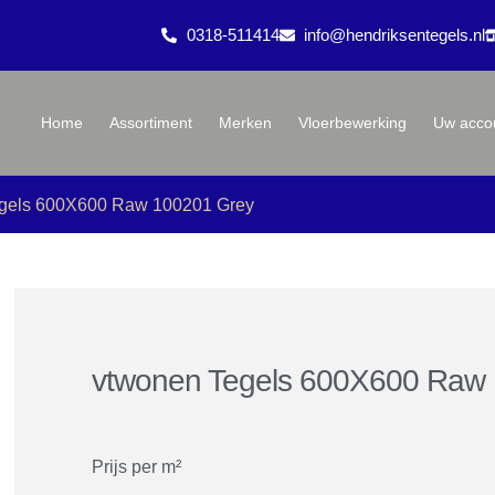
0318-511414
info@hendriksentegels.nl
Home
Assortiment
Merken
Vloerbewerking
Uw acco
gels 600X600 Raw 100201 Grey
vtwonen Tegels 600X600 Raw
Prijs per m²