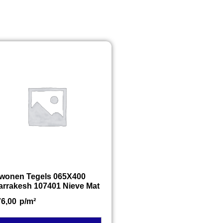
twonen Tegels 065X400
arrakesh 107401 Nieve Mat
76,00
p/m²