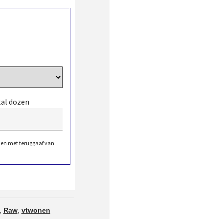
tal dozen
den met teruggaaf van
,
Raw
,
vtwonen