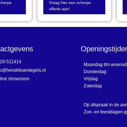
scherpe
Vraag hier een scherpe
offerte aan!
actgevens
Openingstijd
18-511414
Maandag t/m woensd
fo@hendriksentegels.nl
Donderdag
line showroom
Vrijdag
Zaterdag
Op afspraak in de av
Zon- en feestdagen g