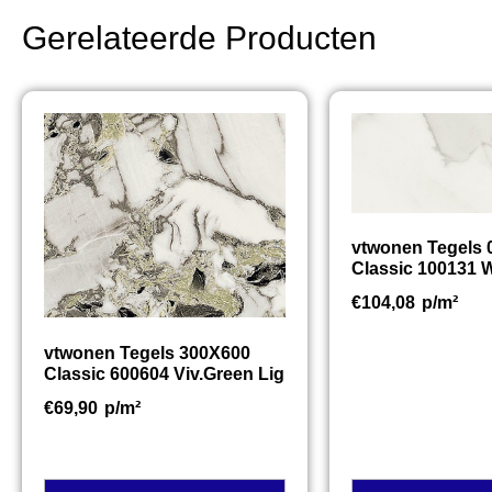
Gerelateerde Producten
vtwonen Tegels
Classic 100131 W
€
104,08
p/m²
vtwonen Tegels 300X600
Classic 600604 Viv.Green Lig
€
69,90
p/m²