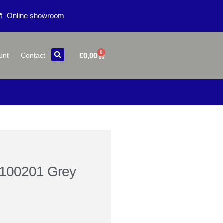
Online showroom
0
€
0,00
unt
Contact
 100201 Grey