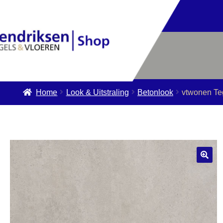
Home
Look & Uitstraling
Betonlook
vtwonen Te