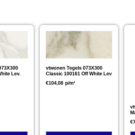
 073X300
vtwonen Tegels 073X300
hite Lev.
Classic 100161 Off White Lev
€
104,08
p/m²
v
M
€